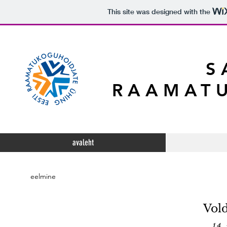
This site was designed with the
S
RAAMATU
avaleht
eelmine
Vol
14.