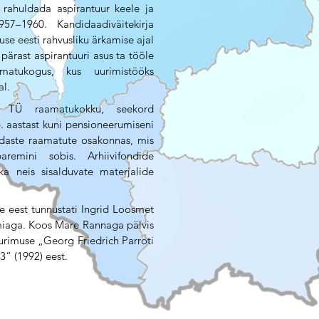
 rahuldada aspirantuur keele ja
957–1960. Kandidaadiväitekirja
se eesti rahvusliku ärkamise ajal
 pärast aspirantuuri asus ta tööle
amatukogus, kus uurimistööks
al.
e TÜ raamatukokku, seekord
. aastast kuni pensioneerumiseni
uldaste raamatute osakonnas, mis
remini sobis. Arhiivifondide
ka neis sisalduvate materjalide
te eest tunnustati Ingrid Loosmet
emiaga. Koos Mare Rannaga pälvis
urimuse „Georg Friedrich Parroti
3“ (1992) eest.