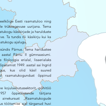
elkõige Eesti raamatuloo ning
le trükitegevuse uurijana. Tema
atukogu käsikirjade ja harulduste
e. Ta tundis nii käsikirju kui ka
amatukogu ajalugu.
sündis Pärnus. Tema haridustee
 aastal Pärnu II gümnaasiumi.
filoloogia erialal, lisaerialaks
õpetamist 1949. aastal sai Ingrid
gus, kus olid käsil suured
al raamatukogundust õppinud
e kojulaenutussektorit, põhitöö
957 õppeülesande täitjana
e ainekursust „Raamatukogude
us töötamise ajal tärganud huvi