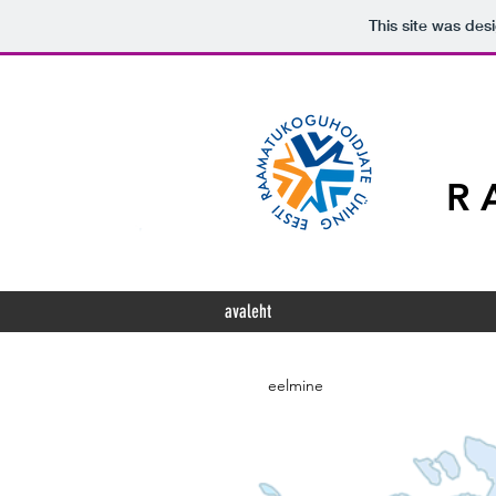
This site was des
R
avaleht
eelmine