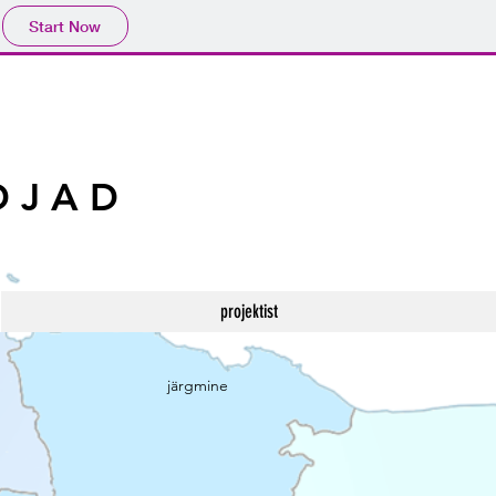
Start Now
DJAD
projektist
järgmine