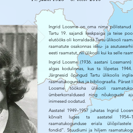
Ingrid Loosme on oma nime põlistanud e
Tartu 19. sajandi keskpaiga ja teise poo
elutööks oli korraldada Tartu ülikooli raam
raamatute osakonnas isiku- ja asutusearhiiv
eesti raamatut, nii ülikooli kui ka selle ra
Ingrid Loosme (1936. aastani Lossmann) 
algas kodulinnas, kus ta lõpetas 1944.
Järgnesid õpingud Tartu ülikoolis inglise 
raamatukogundus ja bibliograafia. Pärast l
Loosme töökoha ülikooli raamatuko
ümberkorraldused ning nõukogude aj
inimesed oodatud.
Aastatel 1949–1957 juhatas Ingrid Loosm
kõrvalt luges ta aastatel 1954–1
raamatukogunduse eriala üliõpilastel
fondid“. Stuudiumi ja hiljem raamatukog