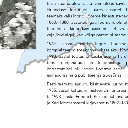
Eesti raamatuloo vastu võimaldas süvitsi
kirjanduse instituudi juures aastatel 1
teemaks valis Ingrid Loosme kirjastustegevu
1860.–1880. aastatel. Igati loomulik oli, et
teadurina kirjandusmuuseumi arhiivra
vajalikud algallikad kõige paremini saadav
1964. aastal naasis Ingrid Loosm
komplekteerimisosakonna juhatajaks. 1966
1998. aastal töötas ta käsikirjade ja har
tema uurijanatuuri ja teadmistega pa
korrastamisel oli Ingrid Loosme sageli 
esmauurija ning publitseerija trükisõnas.
E
esti raamatu ajalugu käsitlevate uurimus
1985. aastal kultuuriministeeriumi eripre
ta 1993. aastal Friedrich Puksoo auhinna u
ja Karl Morgensterni kirjavahetus 1802–180